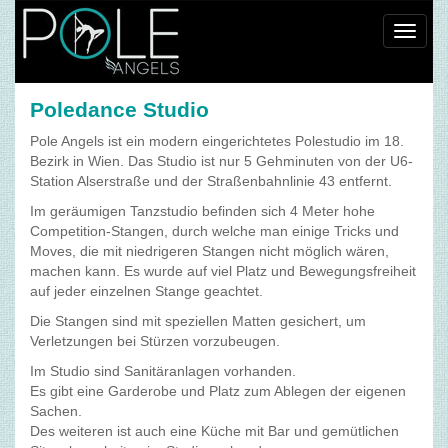
Toggl
navig
Poledance Studio
Pole Angels ist ein modern eingerichtetes Polestudio im 18.
Bezirk in Wien. Das Studio ist nur 5 Gehminuten von der U6-
Station Alserstraße und der Straßenbahnlinie 43 entfernt.
Im geräumigen Tanzstudio befinden sich 4 Meter hohe
Competition-Stangen, durch welche man einige Tricks und
Moves, die mit niedrigeren Stangen nicht möglich wären,
machen kann. Es wurde auf viel Platz und Bewegungsfreiheit
auf jeder einzelnen Stange geachtet.
Die Stangen sind mit speziellen Matten gesichert, um
Verletzungen bei Stürzen vorzubeugen.
Im Studio sind Sanitäranlagen vorhanden.
Es gibt eine Garderobe und Platz zum Ablegen der eigenen
Sachen.
Des weiteren ist auch eine Küche mit Bar und gemütlichen